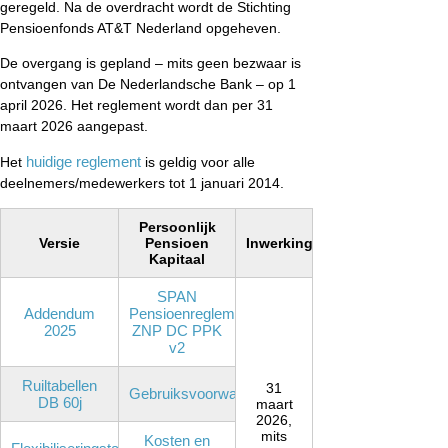
geregeld. Na de overdracht wordt de Stichting
Pensioenfonds AT&T Nederland opgeheven.
De overgang is gepland – mits geen bezwaar is
ontvangen van De Nederlandsche Bank – op 1
april 2026. Het reglement wordt dan per 31
maart 2026 aangepast.
huidige reglement
Het
is geldig voor alle
deelnemers/medewerkers tot 1 januari 2014.
Persoonlijk
Versie
Pensioen
Inwerkingtreding
Kapitaal
SPAN
Addendum
Pensioenreglement-
2025
ZNP DC PPK
v2
Ruiltabellen
31
Gebruiksvoorwaarden
DB 60j
maart
2026,
mits
Kosten en