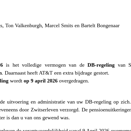
ts, Ton Valkenburgh, Marcel Smits en Bartelt Bongenaar
26
is het volledige vermogen van de
DB‑regeling
van St
n
. Daarnaast heeft AT&T een extra bijdrage gestort.
ling
wordt
op 9 april 2026
overgedragen.
de uitvoering en administratie van uw DB-regeling op zich
 eveneens door Zwitserleven verzorgd. De pensioenuitkeringen
ter is dan u van ons gewend was.
erleven de verantwoordelijkheid vanaf 9 April 2026 overnem