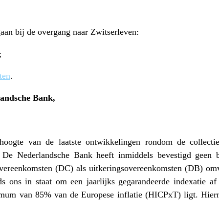
aan bij de overgang naar Zwitserleven:
;
ten
.
andsche Bank,
oogte van de laatste ontwikkelingen rondom de collect
. De Nederlandsche Bank heeft inmiddels bevestigd geen 
overeenkomsten (DC) als uitkeringsovereenkomsten (DB) omva
nds ons in staat om een jaarlijks gegarandeerde indexatie a
mum van 85% van de Europese inflatie (HICPxT) ligt. Hier