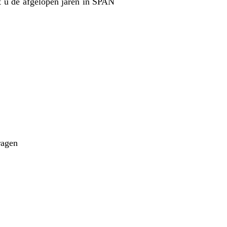
t u de afgelopen jaren in SPAN
ragen