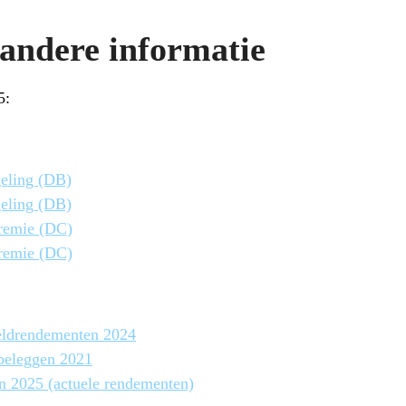
andere informatie
5:
eling (DB)
eling (DB)
remie (DC)
remie (DC)
eldrendementen 2024
rbeleggen 2021
 2025 (actuele rendementen)